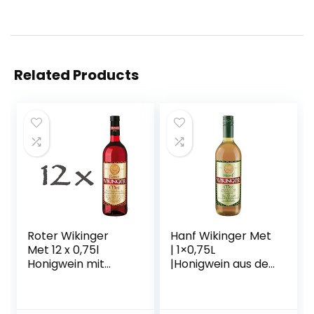
Related Products
Roter Wikinger
Hanf Wikinger Met
Met 12 x 0,75l
| 1×0,75L
Honigwein mit
|Honigwein aus der
Kirschsaft
historischen
Ursprungsregion in
Norddeutschland |