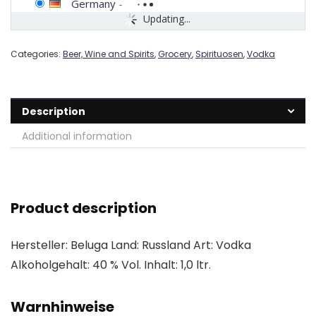
Germany
-
Updating...
Categories:
Beer, Wine and Spirits
,
Grocery
,
Spirituosen
,
Vodka
Description
Additional information
Product description
Hersteller: Beluga Land: Russland Art: Vodka
Alkoholgehalt: 40 % Vol. Inhalt: 1,0 ltr.
Warnhinweise