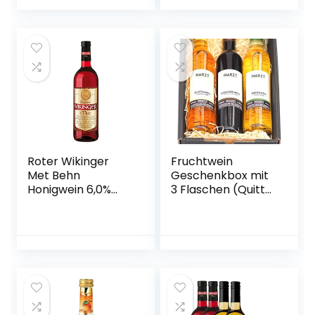
Hanf Met | Das
Original
Roter Wikinger
Fruchtwein
Met Behn
Geschenkbox mit
Honigwein 6,0%
3 Flaschen (Quitte,
Vol. in der Flasche
Kriecherl
1x 0,75l
(Ringlotte), Birne –
vegan)