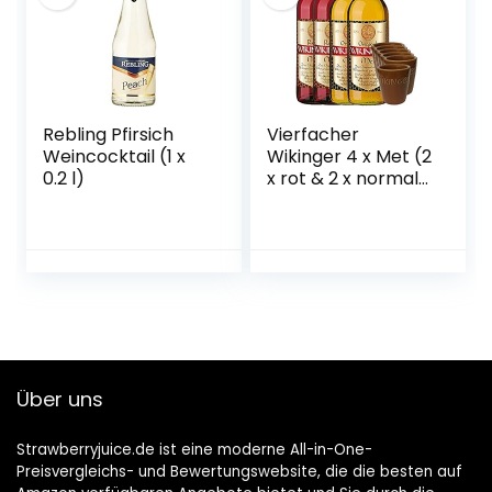
Rebling Pfirsich
Vierfacher
Weincocktail (1 x
Wikinger 4 x Met (2
0.2 l)
x rot & 2 x normal)
& 6 Met Ton
Becher
Über uns
Strawberryjuice.de ist eine moderne All-in-One-
Preisvergleichs- und Bewertungswebsite, die die besten auf