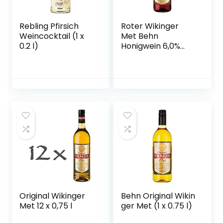
Rebling Pfirsich
Roter Wikinger
Weincocktail (1 x
Met Behn
0.2 l)
Honigwein 6,0%
Vol. in der Flasche
1x 0,75l
Original Wikinger
Behn Original Wikin
Met 12 x 0,75 l
ger Met (1 x 0.75 l)