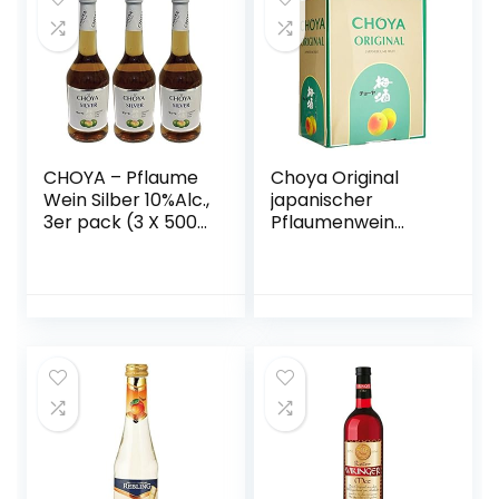
CHOYA – Pflaume
Choya Original
Wein Silber 10%Alc.,
japanischer
3er pack (3 X 500
Pflaumenwein
ML)
(Weinhaltiges
Getränk, Ume
Frucht, fruchtig,
süß, 10% vol.) 1er
Pack, Bag in Box (1
x 5 l)