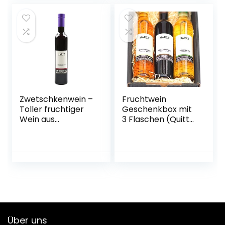
Zwetschkenwein –
Fruchtwein
Toller fruchtiger
Geschenkbox mit
Wein aus
3 Flaschen (Quitte,
handselektierten
Kriecherl
Hauszwetschken –
(Ringlotte), Birne –
2 Flaschen
vegan)
Über uns