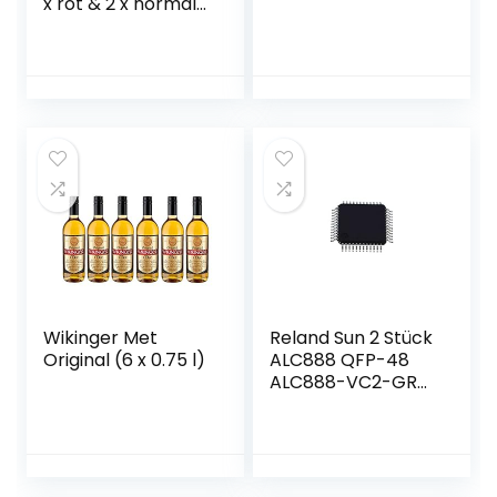
x rot & 2 x normal)
& 6 Met Ton
Becher
Wikinger Met
Reland Sun 2 Stück
Original (6 x 0.75 l)
ALC888 QFP-48
ALC888-VC2-GR
QFP48 ALC888-GR
QFP