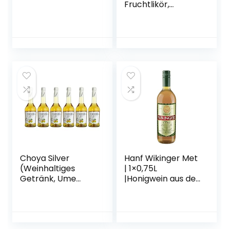
Fruchtlikör,
alkoholhaltiges
Getränk aus
Japan, Yuzu
Frucht, 15% vol.) 1er
Pack (1 x 0,7 l)
Choya Silver
Hanf Wikinger Met
(Weinhaltiges
| 1×0,75L
Getränk, Ume
|Honigwein aus der
Frucht,
historischen
japanischer
Ursprungsregion in
Pflaumenwein,
Norddeutschland |
fruchtig, süßlich,
Hanf Met | Das