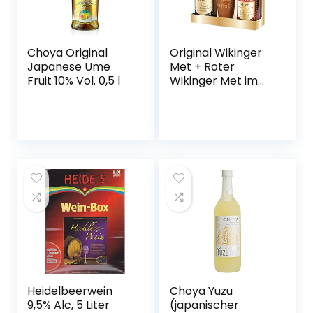
Choya Original
Original Wikinger
Japanese Ume
Met + Roter
Fruit 10% Vol. 0,5 l
Wikinger Met im
Geschenkset |
2×0,75L inkl. 2
Becher | Honigwein
aus der
historischen
Ursprungsregion in
Norddeutschland |
fruchtig
aromatisch | Das
Original
Heidelbeerwein
Choya Yuzu
9,5% Alc, 5 Liter
(japanischer