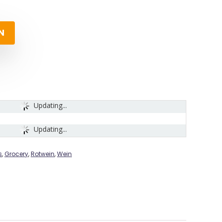
N
Updating...
Updating...
s
,
Grocery
,
Rotwein
,
Wein