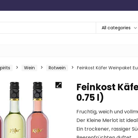
All categories
irits
Wein
Rotwein
Feinkost Käfer Weinpaket Eur
Feinkost Käf
0.75 l)
Fruchtig, weich und vollm
Der Kleine Merlot ist idea
Ein trockener, rassiger S
Beerenfrüchten duftet