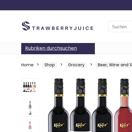
Search
for:
Rubriken durchsuchen
Home
Shop
Grocery
Beer, Wine and Sp