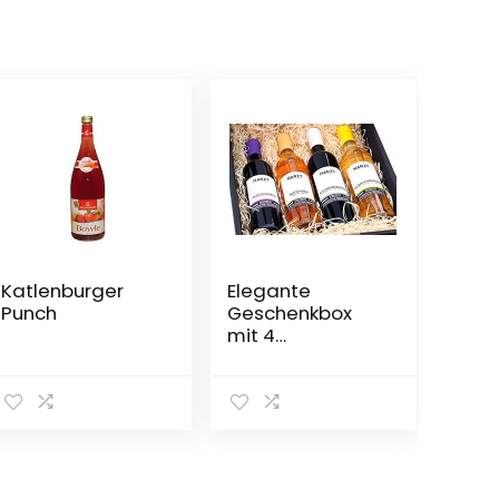
Katlenburger
Elegante
Punch
Geschenkbox
mit 4
Fruchtweinen
(Zwetschke,
Quitte,
Holunderbeere,
Gelbe Himbeere
– vegan)