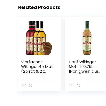
Related Products
Vierfacher
Hanf Wikinger
Wikinger 4 x Met
Met | 1×0,75L
(2 x rot & 2 x
|Honigwein aus
normal) & 6 Met
der historischen
Ton Becher
Ursprungsregion
in
Norddeutschlan
d | Hanf Met |
Das Original