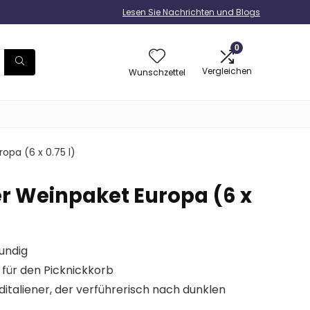
Lesen Sie Nachrichten und Blogs
0
Vergleichen
Wunschzettel
opa (6 x 0.75 l)
er Weinpaket Europa (6 x
undig
l für den Picknickkorb
üditaliener, der verführerisch nach dunklen