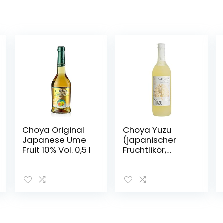
Choya Original
Choya Yuzu
Japanese Ume
(japanischer
Fruit 10% Vol. 0,5 l
Fruchtlikör,
alkoholhaltiges
Getränk aus
Japan, Yuzu
Frucht, 15% vol.)
1er Pack (1 x 0,7 l)