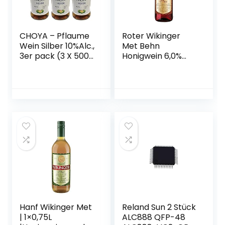
CHOYA – Pflaume
Roter Wikinger
Wein Silber 10%Alc.,
Met Behn
3er pack (3 X 500
Honigwein 6,0%
ML)
Vol. in der Flasche
1x 0,75l
Hanf Wikinger Met
Reland Sun 2 Stück
| 1×0,75L
ALC888 QFP-48