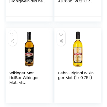
|Honigwein aus der
ALC888-VC2-GR
historischen
QFP48 ALC888-GR
Ursprungsregion in
QFP
Norddeutschland |
Hanf Met | Das
Original
Wikinger Met
Behn Original Wikin
Heißer Wikinger
ger Met (1 x 0.75 l)
Met, Mit
Wintergewürzen,
11%, Aus dem
Wikingerland um
Haithabu (1 x 750
ml)