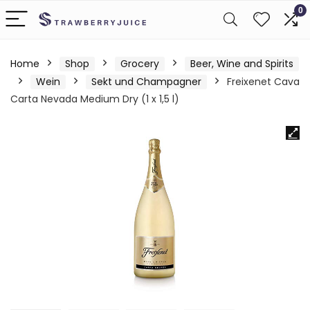
0
Home
Shop
Grocery
Beer, Wine and Spirits
Wein
Sekt und Champagner
Freixenet Cava
Carta Nevada Medium Dry (1 x 1,5 l)