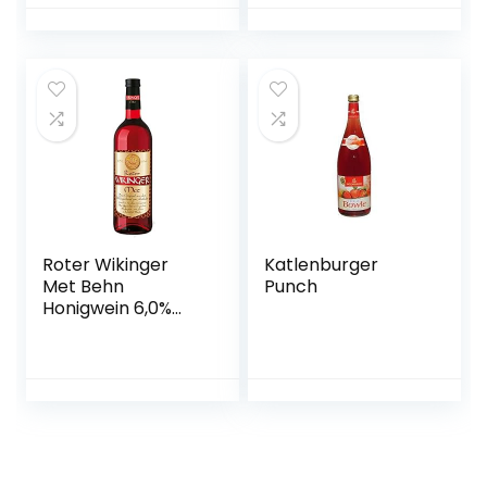
Japan, Yuzu
Frucht, 15% vol.) 1er
Pack (1 x 0,7 l)
Roter Wikinger
Katlenburger
Met Behn
Punch
Honigwein 6,0%
Vol. in der Flasche
1x 0,75l