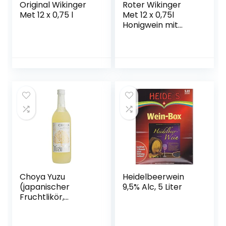
Original Wikinger
Roter Wikinger
Met 12 x 0,75 l
Met 12 x 0,75l
Honigwein mit
Kirschsaft
Choya Yuzu
Heidelbeerwein
(japanischer
9,5% Alc, 5 Liter
Fruchtlikör,
alkoholhaltiges
Getränk aus