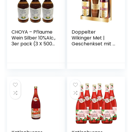
CHOYA – Pflaume
Doppelter
Wein Silber 10%Alc.,
Wikinger Met |
3er pack (3 X 500
Geschenkset mit 2
ML)
Flaschen 0,75l. und
2 Tonbechern