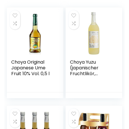
Choya Original
Choya Yuzu
Japanese Ume
(japanischer
Fruit 10% Vol. 0,5 l
Fruchtlikör,
alkoholhaltiges
Getränk aus
Japan, Yuzu
Frucht, 15% vol.) 1er
Pack (1 x 0,7 l)