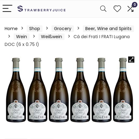
0
Home
Shop
Grocery
Beer, Wine and Spirits
Wein
Weißwein
Cá dei Frati I FRATI Lugana
DOC (6 x 0.75 l)