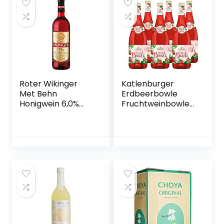
Roter Wikinger
Katlenburger
Met Behn
Erdbeerbowle
Honigwein 6,0%
Fruchtweinbowle
Vol. in der Flasche
Süß, Fruchtwein
1x 0,75l
mit Kohlensäure
im 6er Pack