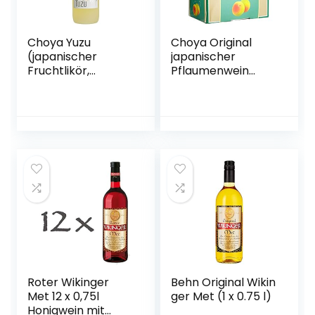
Choya Yuzu
Choya Original
(japanischer
japanischer
Fruchtlikör,
Pflaumenwein
alkoholhaltiges
(Weinhaltiges
Getränk aus
Getränk, Ume
Japan, Yuzu
Frucht, fruchtig,
Frucht, 15% vol.) 1er
süß, 10% vol.) 1er
Pack (1 x 0,7 l)
Pack, Bag in Box (1
x 5 l)
Roter Wikinger
Behn Original Wikin
Met 12 x 0,75l
ger Met (1 x 0.75 l)
Honigwein mit