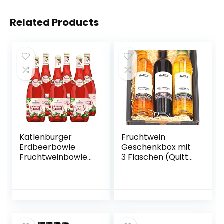
Related Products
Katlenburger
Fruchtwein
Erdbeerbowle
Geschenkbox mit
Fruchtweinbowle
3 Flaschen (Quitte,
Süß, Fruchtwein
Kriecherl
mit Kohlensäure
(Ringlotte), Birne –
im 6er Pack
vegan)