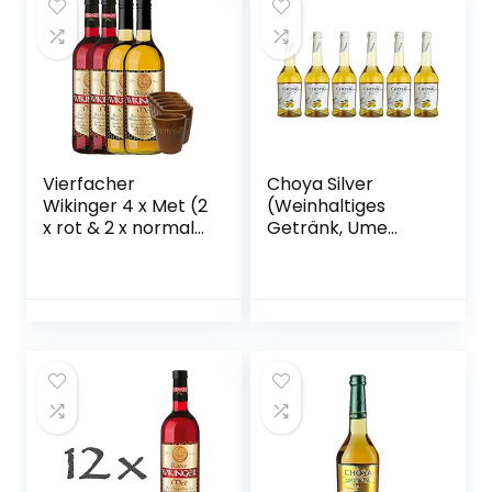
Vierfacher
Choya Silver
Wikinger 4 x Met (2
(Weinhaltiges
x rot & 2 x normal)
Getränk, Ume
& 6 Met Ton
Frucht,
Becher
japanischer
Pflaumenwein,
fruchtig, süßlich,
10% vol.) 6er Pack
(6 x 0,5 l)