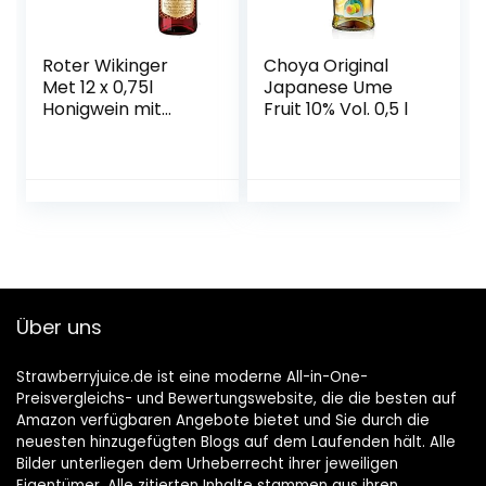
Roter Wikinger
Choya Original
Met 12 x 0,75l
Japanese Ume
Honigwein mit
Fruit 10% Vol. 0,5 l
Kirschsaft
Über uns
Strawberryjuice.de ist eine moderne All-in-One-
Preisvergleichs- und Bewertungswebsite, die die besten auf
Amazon verfügbaren Angebote bietet und Sie durch die
neuesten hinzugefügten Blogs auf dem Laufenden hält. Alle
Bilder unterliegen dem Urheberrecht ihrer jeweiligen
Eigentümer. Alle zitierten Inhalte stammen aus ihren