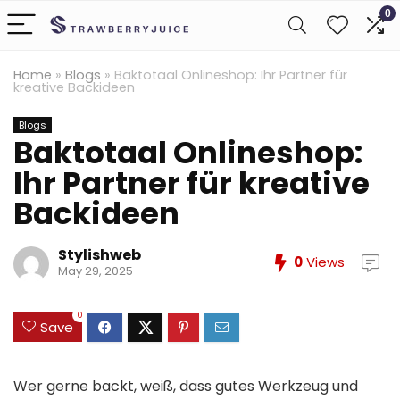
0
Home
»
Blogs
»
Baktotaal Onlineshop: Ihr Partner für
kreative Backideen
Blogs
Baktotaal Onlineshop:
Ihr Partner für kreative
Backideen
Stylishweb
0
Views
May 29, 2025
0
Save
Wer gerne backt, weiß, dass gutes Werkzeug und