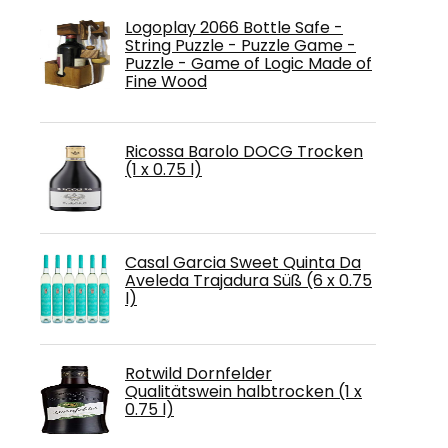
Logoplay 2066 Bottle Safe -
String Puzzle - Puzzle Game -
Puzzle - Game of Logic Made of
Fine Wood
Ricossa Barolo DOCG Trocken
(1 x 0.75 l)
Casal Garcia Sweet Quinta Da
Aveleda Trajadura Süß (6 x 0.75
l)
Rotwild Dornfelder
Qualitätswein halbtrocken (1 x
0.75 l)