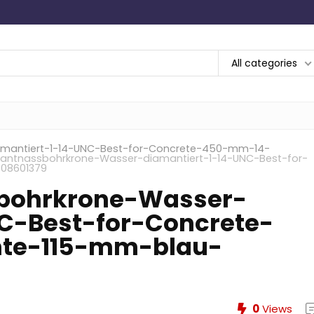
All categories
mantiert-1-14-UNC-Best-for-Concrete-450-mm-14-
antnassbohrkrone-Wasser-diamantiert-1-14-UNC-Best-for-
08601379
bohrkrone-Wasser-
C-Best-for-Concrete-
te-115-mm-blau-
0
Views