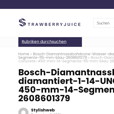
Search
for:
Rubriken durchsuchen
Home
»
Bosch-Diamantnassbohrkrone-Wasser-dia
Segmente-115-mm-blau-2608601379
»
Bosch-Diam
Concrete-450-mm-14-Segmente-115-mm-blau-26
Bosch-Diamantnass
diamantiert-1-14-UN
450-mm-14-Segmen
2608601379
Stylishweb