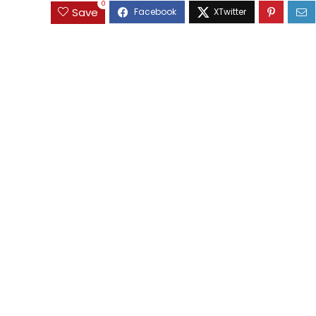
0
Save