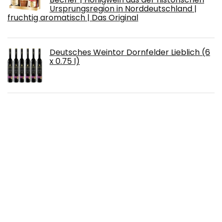
Ursprungsregion in Norddeutschland |
fruchtig aromatisch | Das Original
Deutsches Weintor Dornfelder Lieblich (6
x 0.75 l)
Zwetschkenwein - Toller fruchtiger Wein
aus handselektierten Hauszwetschken - 2
Flaschen
Lepanto, Solera Gran Reserva Brandy de
Jerez, Oloroso Viejo, Bodega González
Byass, in Geschenkverpackung (1 x 0.7 l)
The Balvenie Carribean Cask Single Malt