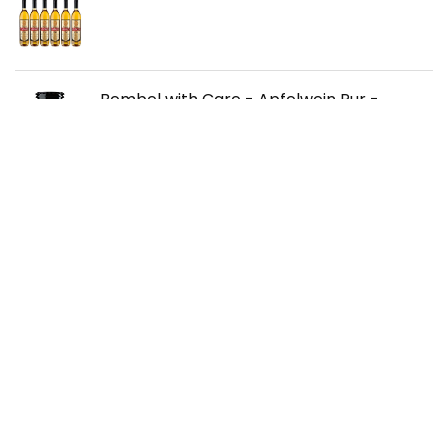
Bembel with Care - Apfelwein Pur -
German Cider - 12 x 0,33l. Fl.
Taylor's Late Bottled Vintage Port, 750 ml
Über uns