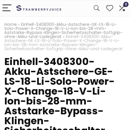
0
Home
»
Einhell-3408300-Akku-Astschere-GE-LS-18-Li-
Solo-Power-X-Change-18-V-Li-Ion-bis-28-mm-
Aststarke-Bypass-Klingen-Sicherheitsschalter-Softgrip-
ohne-Akku-und-Ladegerat
»
Einhell-3408300-Akku-
Astschere-GE-LS-18-Li-Solo-Power-X-Change-18-V-Li-
Ion-bis-28-mm-Aststarke-Bypass-Klingen-
Sicherheitsschalter-Softgrip-ohne-Akku-und-Ladegerat
Einhell-3408300-
Akku-Astschere-GE-
LS-18-Li-Solo-Power-
X-Change-18-V-Li-
Ion-bis-28-mm-
Aststarke-Bypass-
Klingen-