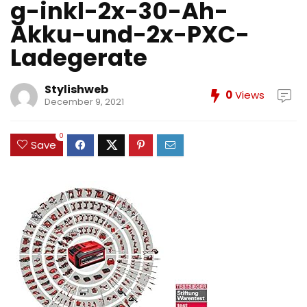
g-inkl-2x-30-Ah-
Akku-und-2x-PXC-
Ladegerate
Stylishweb
0
Views
December 9, 2021
0
Save