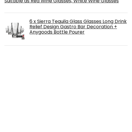
Suitable as Red Wine Glasses, White Wine Glasses
6 x Sierra Tequila Glass Glasses Long Drink
Relief Design Gastro Bar Decoration +
Anygoods Bottle Pourer
Bowmore 12 Year Old Malt Whisky 70cl
WACKEN BRAUEREI Helles Craft Beer Box
20 x 0,33 l Flasche | SLEIPNIR | Viking
Craftbeer Set Gift for Men | Wikinger Kraft
Bier Geschenk für Männer | Party Festival
Heavy Metal