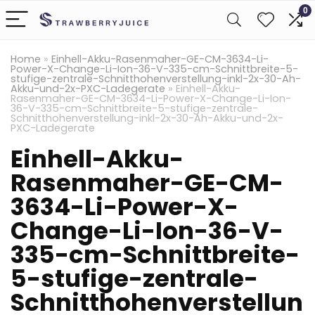
0
Home
»
Einhell-Akku-Rasenmaher-GE-CM-3634-Li-
Power-X-Change-Li-Ion-36-V-335-cm-Schnittbreite-5-
stufige-zentrale-Schnitthohenverstellung-inkl-2x-30-Ah-
Akku-und-2x-PXC-Ladegerate
»
Einhell-Akku-
Rasenmaher-GE-CM-3634-Li-Power-X-Change-Li-Ion-
36-V-335-cm-Schnittbreite-5-stufige-zentrale-
Schnitthohenverstellung-inkl-2x-30-Ah-Akku-und-2x-
PXC-Ladegerate
Einhell-Akku-
Rasenmaher-GE-CM-
3634-Li-Power-X-
Change-Li-Ion-36-V-
335-cm-Schnittbreite-
5-stufige-zentrale-
Schnitthohenverstellun