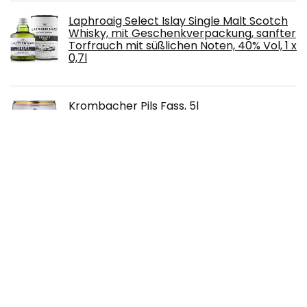
Laphroaig Select Islay Single Malt Scotch
Whisky, mit Geschenkverpackung, sanfter
Torfrauch mit süßlichen Noten, 40% Vol, 1 x
0,7l
Krombacher Pils Fass, 5l
The Famous Grouse Blended Scotch
Whisky (1 x 1 l)