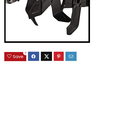
0
Save