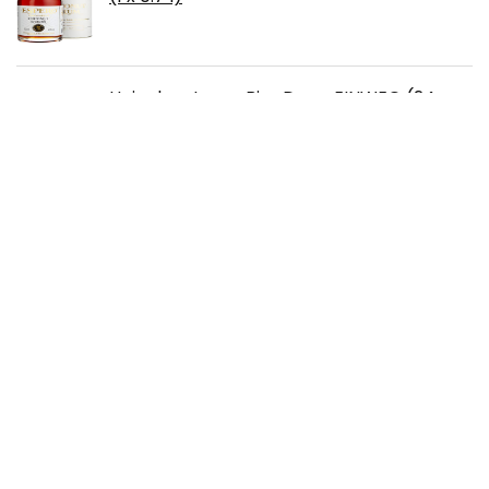
Heineken Lager Bier Dose, EINWEG (24 x
0.33 l)
Nonino Prunella Mandorlata Mandel
Pflaumenlikör 33% vol. (1 x 0.7 l)
Über uns
Strawberryjuice.de ist eine moderne All-in-One-