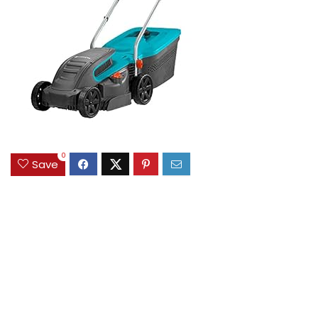
0
Save