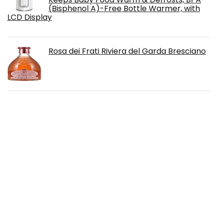
(Bisphenol A)-Free Bottle Warmer, with
LCD Display
Rosa dei Frati Riviera del Garda Bresciano
Kopke 10 Jahre - Portwein 0,75 l
Two Oceans Moscato Sweet ( 1 x 0.75l)
Asbach Uralt Weinbrand (1 x 1 l)