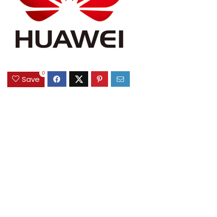
0
Save