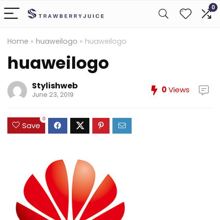
0
Home
»
huaweilogo
»
huaweilogo
huaweilogo
Stylishweb
0
Views
June 23, 2019
0
Save