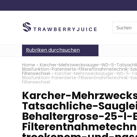
Search
for:
Rubriken durchsuchen
Home
»
Karcher-Mehrzwecksauger-WD-5-Tatsachlic
Blasfunktion-Patentierte-Filterentnahmetechni
Filterwechsel
»
Karcher-Mehrzwecksauger-WD-5-Tats
Blasfunktion-Patentierte-Filterentnahmetechni
Filterwechsel
Karcher-Mehrzweck
Tatsachliche-Saugle
Behaltergrose-25-l-B
Filterentnahmetech