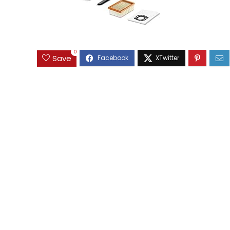
0
Save