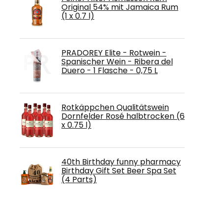
Original 54% mit Jamaica Rum
(1 x 0.7 l)
PRADOREY Elite - Rotwein -
Spanischer Wein - Ribera del
Duero - 1 Flasche - 0,75 L
Rotkäppchen Qualitätswein
Dornfelder Rosé halbtrocken (6
x 0.75 l)
40th Birthday funny pharmacy
Birthday Gift Set Beer Spa Set
(4 Parts)