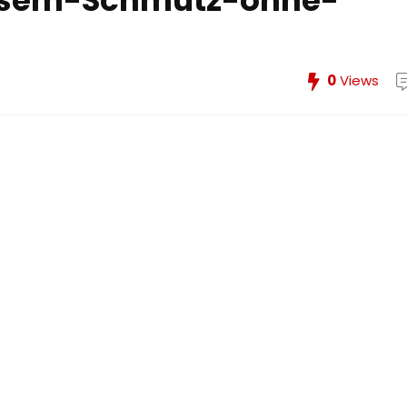
sem-Schmutz-ohne-
0
Views