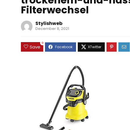
trockenem-und-nas
Filterwechsel
Stylishweb
December 8, 2021
0
Save