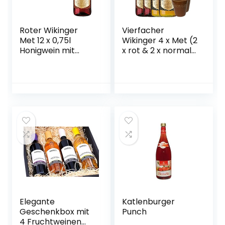
Roter Wikinger
Vierfacher
Met 12 x 0,75l
Wikinger 4 x Met (2
Honigwein mit
x rot & 2 x normal)
Kirschsaft
& 6 Met Ton
Becher
Elegante
Katlenburger
Geschenkbox mit
Punch
4 Fruchtweinen