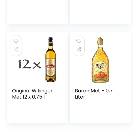
(Zwetschke,
Quitte,
Holunderbeere,
Gelbe Himbeere –
vegan)
Original Wikinger
Bären Met – 0,7
Met 12 x 0,75 l
Liter