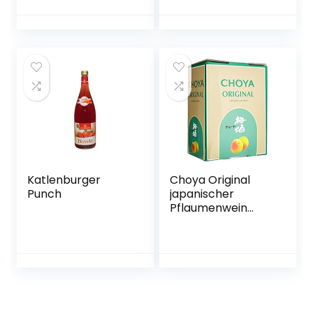
Pflaumenwein,
fruchtig, süßlich,
10% vol.) 6er Pack
(6 x 0,5 l)
Katlenburger
Choya Original
Punch
japanischer
Pflaumenwein
(Weinhaltiges
Getränk, Ume
Frucht, fruchtig,
süß, 10% vol.) 1er
Pack, Bag in Box (1
x 5 l)