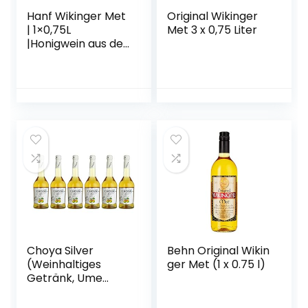
Hanf Wikinger Met
Original Wikinger
| 1×0,75L
Met 3 x 0,75 Liter
|Honigwein aus der
historischen
Ursprungsregion in
Norddeutschland |
Hanf Met | Das
Original
Choya Silver
Behn Original Wikin
(Weinhaltiges
ger Met (1 x 0.75 l)
Getränk, Ume
Frucht,
japanischer