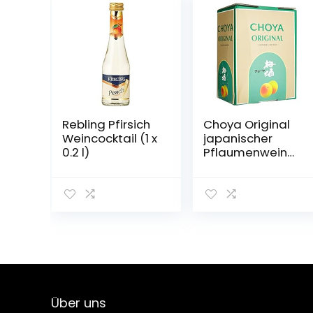
Rebling Pfirsich
Choya Original
Weincocktail (1 x
japanischer
0.2 l)
Pflaumenwein
(Weinhaltiges
Getränk, Ume
Frucht, fruchtig,
süß, 10% vol.) 1er
Pack, Bag in Box
(1 x 5 l)
Über uns