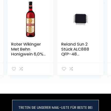
Roter Wikinger
Reland Sun 2
Met Behn
Stück ALC888
Honigwein 6,0%
QFP-48
Vol. in der
ALC888-VC2-
Flasche 1x 0,75l
GR QFP48
ALC888-GR QFP
TRETEN SIE UNSERER MAIL-LISTE FÜR BESTE BEI