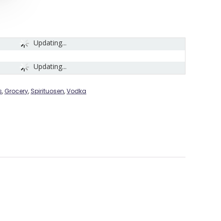
Updating...
Updating...
s
,
Grocery
,
Spirituosen
,
Vodka