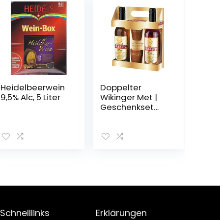
Heidelbeerwein
Doppelter
9,5% Alc, 5 Liter
Wikinger Met |
Geschenkset
mit 2 Flaschen
0,75l. und 2
Tonbechern
Schnelllinks
Erklärungen