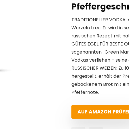
Pfeffergesch
TRADITIONELLER VODKA: Al
Wurzeln treu: Er wird in 
russischen Rezept mit nat
GÜTESIEGEL FÜR BESTE QU
sogenannten „Green Mark
Vodkas verliehen – seine
RUSSISCHER WEIZEN: Zu 1
hergestellt, erhält der 
gebackenem Brot mit ein
Pfeffernote.
AUF AMAZON PRÜFE