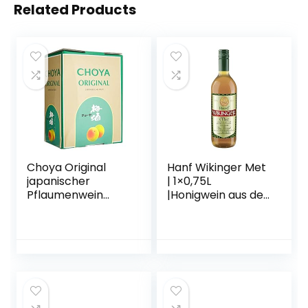
Related Products
Choya Original
Hanf Wikinger Met
japanischer
| 1×0,75L
Pflaumenwein
|Honigwein aus der
(Weinhaltiges
historischen
Getränk, Ume
Ursprungsregion in
Frucht, fruchtig,
Norddeutschland |
süß, 10% vol.) 1er
Hanf Met | Das
Pack, Bag in Box (1
Original
x 5 l)