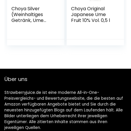
Choya Silver
Choya Original
(Weinhaltiges
Japanese Ume
Getränk, Ume
Fruit 10% Vol. 0,5 l
Frucht,
japanischer
Pflaumenwein,
fruchtig, süßlich,
10% vol.) 6er Pack
(6 x 0,5 l)
Über uns
Strawberryjuice.de ist eine moderne All-in-One-
Preisvergleichs- und Bewertungswebsite, die die besten auf
Amazon verfügbaren Angebote bietet und Sie durch die
neuesten hinzugefügten Blogs auf dem Laufenden hält. Alle
Bilder unterliegen dem Urheberrecht ihrer jeweiligen
Eigentümer. Alle zitierten Inhalte stammen aus ihren
jeweiligen Quellen.