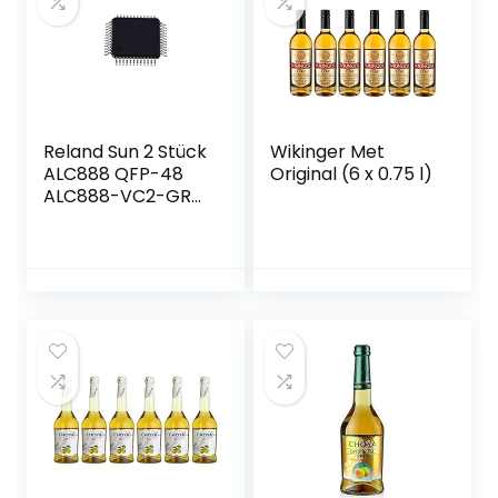
Reland Sun 2 Stück
Wikinger Met
ALC888 QFP-48
Original (6 x 0.75 l)
ALC888-VC2-GR
QFP48 ALC888-GR
QFP