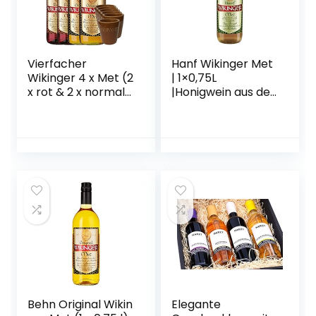
Vierfacher
Hanf Wikinger Met
Wikinger 4 x Met (2
| 1×0,75L
x rot & 2 x normal)
|Honigwein aus der
& 6 Met Ton
historischen
Becher
Ursprungsregion in
Norddeutschland |
Hanf Met | Das
Original
Behn Original Wikin
Elegante