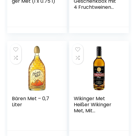
ger Met (1 x 0.75 l)
Geschenkbox mit
4 Fruchtweinen
(Zwetschke,
Quitte,
Holunderbeere,
Gelbe Himbeere –
vegan)
Bären Met – 0,7
Wikinger Met
Liter
Heißer Wikinger
Met, Mit
Wintergewürzen,
11%, Aus dem
Wikingerland um
Haithabu (1 x 750