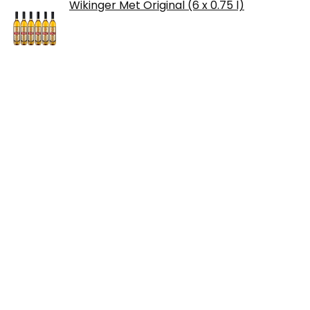
Wikinger Met Original (6 x 0.75 l)
Lustapotheke® Dosenbier mit Namen -
Osterbier … das gönn ich mir - super
Geschenk-Idee für alle, die Bier lieben
Moet & Chandon Rosé Impérial
Champagner 0,75L
Über uns