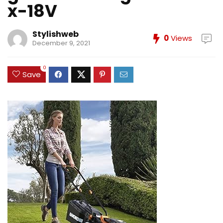
x-18V
Stylishweb
0
Views
December 9, 2021
0
Save