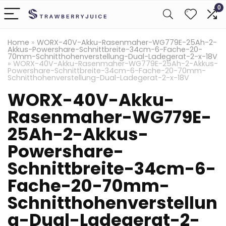
0
Home
»
WORX-40V-Akku-Rasenmaher-WG779E-25Ah-2-
Akkus-Powershare-Schnittbreite-34cm-6-Fache-20-
70mm-Schnitthohenverstellung-Dual-Ladegerat-2-x-18V
»
WORX-40V-Akku-Rasenmaher-WG779E-25Ah-2-Akkus-
Powershare-Schnittbreite-34cm-6-Fache-20-70mm-
Schnitthohenverstellung-Dual-Ladegerat-2-x-18V
WORX-40V-Akku-
Rasenmaher-WG779E-
25Ah-2-Akkus-
Powershare-
Schnittbreite-34cm-6-
Fache-20-70mm-
Schnitthohenverstellun
g-Dual-Ladegerat-2-