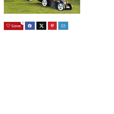
0
Save