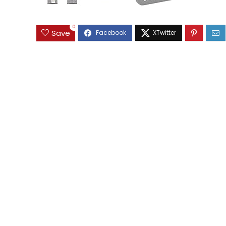
0
Save