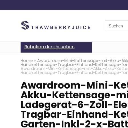
Search
for:
Rubriken durchsuchen
Home
»
Awardroom-Mini-Kettensage-mit-Akku-Akku
Handkettensage-Tragbar-Einhand-Kettensage-for-H
Awardroom-Mini-Kettensage-mit-Akku-Akku-Ketten
Handkettensage-Tragbar-Einhand-Kettensage-for-H
Awardroom-Mini-Ke
Akku-Kettensage-m
Ladegerat-6-Zoll-El
Tragbar-Einhand-Ke
Garten-Inkl-2-x-Bat