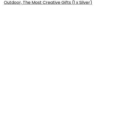
Outdoor, The Most Creative Gifts (1 x Silver)
A.H. Riise Non Plus Ultra Rum (1 x 0.7 l)
Windspiel Premium Dry Gin 47 % vol. 1 x 0,5
Liter - International ausgezeichneter
London Dry Gin aus der deutschen
Vulkaneifel
Über uns
Strawberryjuice.de ist eine moderne All-in-One-