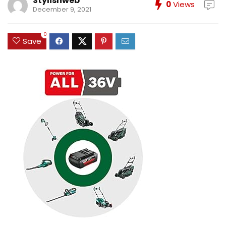
Stylishweb
0
Views
December 9, 2021
0
Save