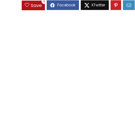
0
Save