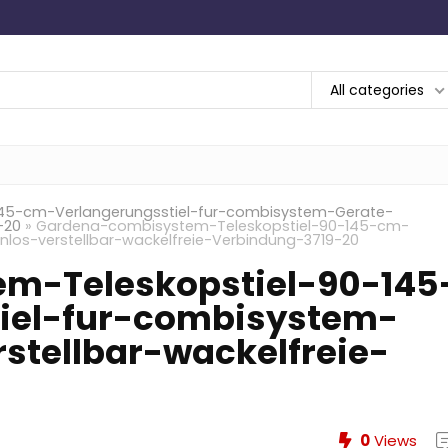
All categories
45-cm-Verlangerungsstiel-fur-combisystem-Gerate-
-20
»
Gardena-combisystem-Teleskopstiel-90-145-cm-
los-verstellbar-wackelfreie-Verbindung-3719-20
m-Teleskopstiel-90-145
iel-fur-combisystem-
stellbar-wackelfreie-
0
Views