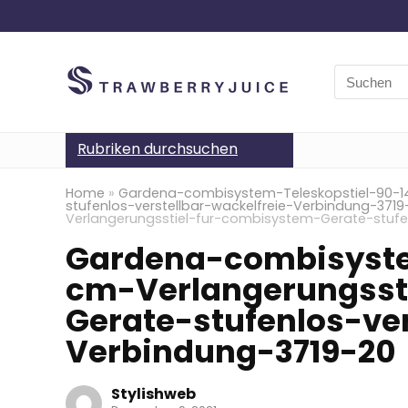
Search
for:
Rubriken durchsuchen
Home
»
Gardena-combisystem-Teleskopstiel-90-1
stufenlos-verstellbar-wackelfreie-Verbindung-3719
Verlangerungsstiel-fur-combisystem-Gerate-stufen
Gardena-combisyste
cm-Verlangerungsst
Gerate-stufenlos-ver
Verbindung-3719-20
Stylishweb