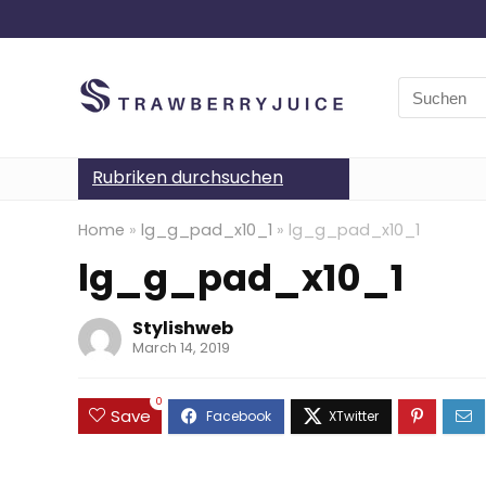
Search
for:
Rubriken durchsuchen
Home
»
lg_g_pad_x10_1
»
lg_g_pad_x10_1
lg_g_pad_x10_1
Stylishweb
March 14, 2019
0
Save