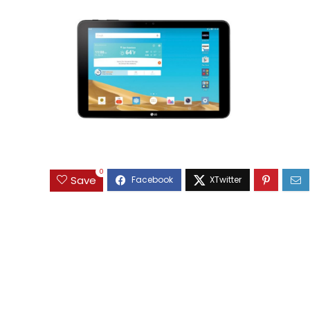
0
Save