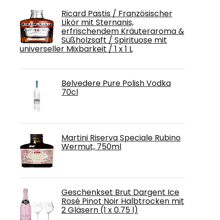
Ricard Pastis / Französischer
Likör mit Sternanis,
erfrischendem Kräuteraroma &
Süßholzsaft / Spirituose mit
universeller Mixbarkeit / 1 x 1 L
Belvedere Pure Polish Vodka
70cl
Martini Riserva Speciale Rubino
Wermut, 750ml
Geschenkset Brut Dargent Ice
Rosé Pinot Noir Halbtrocken mit
2 Gläsern (1 x 0.75 l)