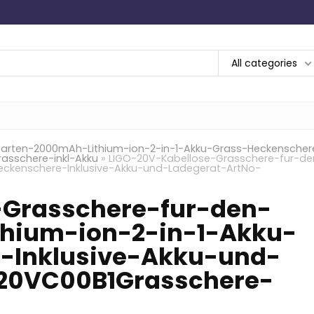
All categories
arten-2000mAh-Lithium-ion-2-in-1-Akku-Grass-Heckenscher
asschere-inkl-Akku
»
LIGO-20V-Kabellose-Grasschere-fur-de
eckenschere-Inklusive-Akku-und-Ladegerat-ArtNo-
-Grasschere-fur-den-
hium-ion-2-in-1-Akku-
-Inklusive-Akku-und-
20VC00B1Grasschere-