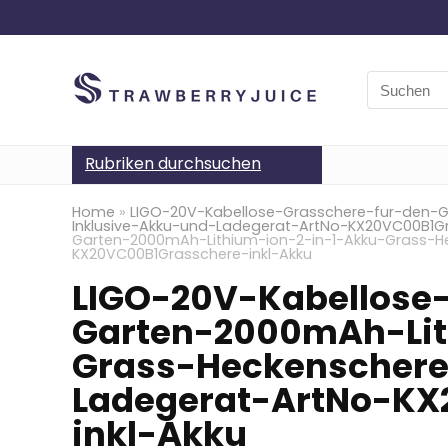
Search
for:
Rubriken durchsuchen
Home
»
LIGO-20V-Kabellose-Grasschere-fur-den-G
Inklusive-Akku-und-Ladegerat-ArtNo-KX20VC00B1Gr
Garten-2000mAh-Lithium-ion-2-in-1-Akku-Grass-H
KX20VC00B1Grasschere-inkl-Akku
LIGO-20V-Kabellose
Garten-2000mAh-Lit
Grass-Heckenschere
Ladegerat-ArtNo-KX
inkl-Akku