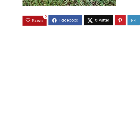
0
Save