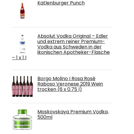
Katlenburger Punch
Absolut Vodka Original – Edler
und extrem reiner Premium-
Vodka aus Schweden in der
ikonischen Apotheker-Flasche
– 1 x 1 l
Borgo Molino I Rosa Rosé
Raboso Veronese 2019 Wein
trocken (6 x 0.75 l)
Moskovskaya Premium Vodka,
500ml