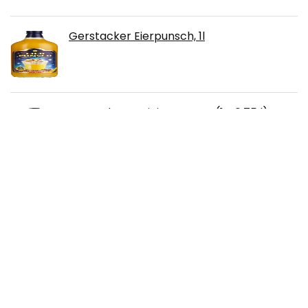
Gerstacker Eierpunsch, 1l
Baron de Ley Rioja Reserva (1 x 0.75 l)
BECK'S Blue Alkoholfrei Pils Dosenbier,
EINWEG (24 x 0.5 l Dose), Alkoholfreies Pils
Bier
Jack Daniel`s Gentleman Jack Tennessee
Whiskey (1 x 0.7l), 40 Prozent Vol.