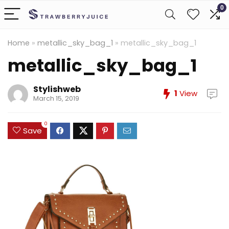
0
Home
»
metallic_sky_bag_1
»
metallic_sky_bag_1
metallic_sky_bag_1
Stylishweb
1
View
March 15, 2019
0
Save