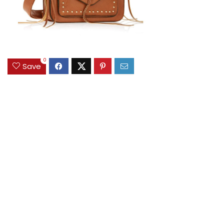
0
Save