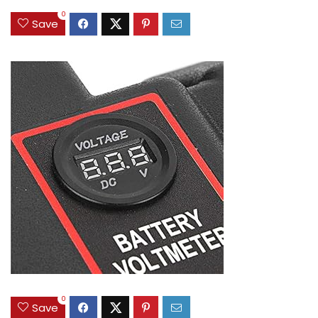
0
Save
0
Save