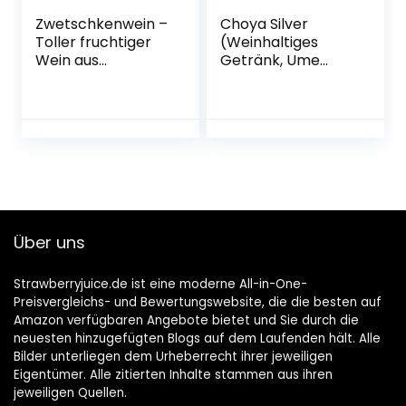
Zwetschkenwein –
Choya Silver
Toller fruchtiger
(Weinhaltiges
Wein aus
Getränk, Ume
handselektierten
Frucht,
Hauszwetschken –
japanischer
2 Flaschen
Pflaumenwein,
fruchtig, süßlich,
10% vol.) 6er Pack
(6 x 0,5 l)
Über uns
Strawberryjuice.de ist eine moderne All-in-One-
Preisvergleichs- und Bewertungswebsite, die die besten auf
Amazon verfügbaren Angebote bietet und Sie durch die
neuesten hinzugefügten Blogs auf dem Laufenden hält. Alle
Bilder unterliegen dem Urheberrecht ihrer jeweiligen
Eigentümer. Alle zitierten Inhalte stammen aus ihren
jeweiligen Quellen.