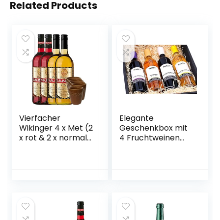
Related Products
Vierfacher
Elegante
Wikinger 4 x Met (2
Geschenkbox mit
x rot & 2 x normal)
4 Fruchtweinen
& 6 Met Ton
(Zwetschke,
Becher
Quitte,
Holunderbeere,
Gelbe Himbeere –
vegan)