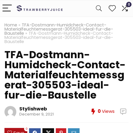
0
Home
»
TFA-Dostmann-Humidcheck-Contact-
Materialfeuchtemessgerat-305503-ideal-fur-die-
Baustelle
»
TFA-Dostmann-Humidcheck-Contact-
Materialfeuchtemessgerat-305503-ideal-fur-die-
Baustelle
TFA-Dostmann-
Humidcheck-Contact-
Materialfeuchtemessg
erat-305503-ideal-
fur-die-Baustelle
Stylishweb
0
Views
December 9, 2021
0
Save