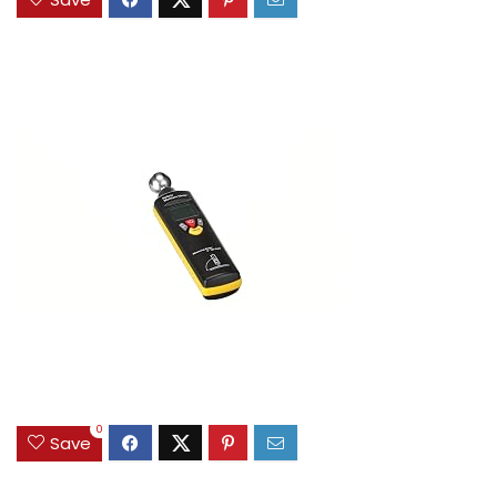
0
Save