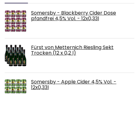
Somersby - Blackberry Cider Dose
pfandfrei 4,5% Vol. - 12x0,33l
Fürst von Metternich Riesling Sekt
Trocken (12 x 0,2 l)
Somersby - Apple Cider 4,5% Vol. -
12x0,33l
Badgers Creek Shiraz Cabernet Rouge
Australien (1 x 0.75 L)