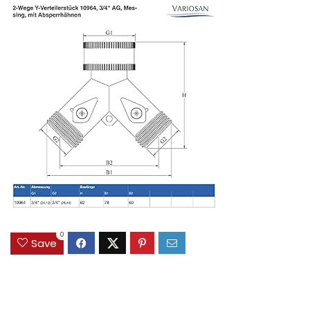
0
Save