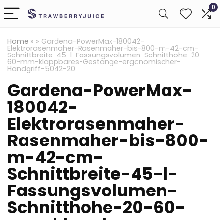
0
Home
»
»
Gardena-PowerMax-180042-
Elektrorasenmaher-Rasenmaher-bis-800-m-42-cm-
Schnittbreite-45-l-Fassungsvolumen-Schnitthohe-20-
60-mm-klappbares-Gestange-ergonomischer-
Handgriff-5042-20
Gardena-PowerMax-
180042-
Elektrorasenmaher-
Rasenmaher-bis-800-
m-42-cm-
Schnittbreite-45-l-
Fassungsvolumen-
Schnitthohe-20-60-