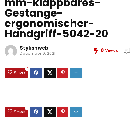
mm-klappbares-
Gestange-
ergonomischer-
Handgriff-5042-20
Stylishweb
0
Views
December 9, 2021
0
Save
0
Save