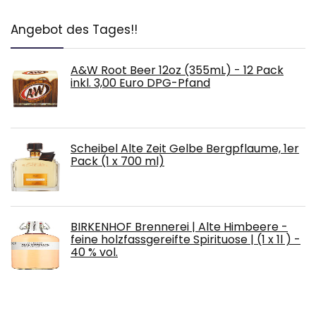
Angebot des Tages!!
A&W Root Beer 12oz (355mL) - 12 Pack
inkl. 3,00 Euro DPG-Pfand
Scheibel Alte Zeit Gelbe Bergpflaume, 1er
Pack (1 x 700 ml)
BIRKENHOF Brennerei | Alte Himbeere -
feine holzfassgereifte Spirituose | (1 x 1l ) -
40 % vol.
Distilleria Bottega Rose Gold Spumante