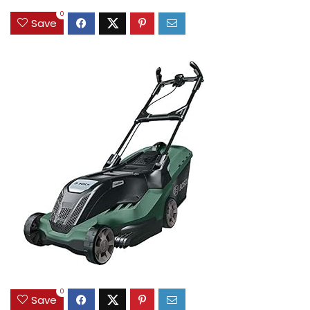
0
Save
0
Save