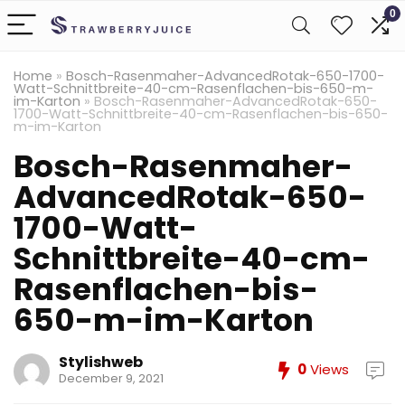
0
Home
»
Bosch-Rasenmaher-AdvancedRotak-650-1700-
Watt-Schnittbreite-40-cm-Rasenflachen-bis-650-m-
im-Karton
»
Bosch-Rasenmaher-AdvancedRotak-650-
1700-Watt-Schnittbreite-40-cm-Rasenflachen-bis-650-
m-im-Karton
Bosch-Rasenmaher-
AdvancedRotak-650-
1700-Watt-
Schnittbreite-40-cm-
Rasenflachen-bis-
650-m-im-Karton
Stylishweb
0
Views
December 9, 2021