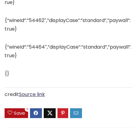
rue}
{“wineId”:”54462″,”displayCase”:”standard”,”paywall”:
true}
{“wineId”:”54464″,”displayCase”:”standard”,”paywall”:
true}
{}
credit
Source link
0
Save