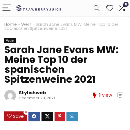
0
Home
»
Wein
»
Sarah Jane Evans MW: Meine Top 10 der
spanischen Spitzenweine 2021
Wein
Sarah Jane Evans MW:
Meine Top 10 der
spanischen
Spitzenweine 2021
Stylishweb
1
View
December 29, 2021
0
Save