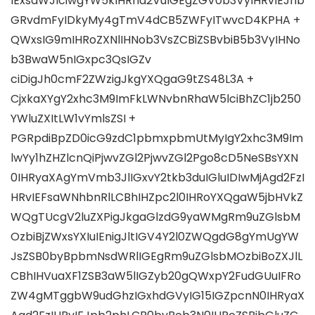
IExsaWJlciwgYW5kIHRha2VuIGEgZGV0b3VyIHRvIEJhb
GRvdmFyIDkyMy4gTmV4dCB5ZWFyITwvcD4KPHA +
QWxsIG9mIHRoZXNlIHNob3VsZCBiZSBvbiB5b3VyIHNo
b3BwaW5nIGxpc3QsIGZv
ciDigJh0cmF2ZWzigJkgYXQgaG9tZS48L3A ​​+
CjxkaXYgY2xhc3M9ImFkLWNvbnRhaW5lciBhZC1jb250
YWluZXItLW1vYmlsZSI +
PGRpdiBpZD0icG9zdC1pbmxpbmUtMyIgY2xhc3M9Im
lwYy1hZHZlcnQiPjwvZGl2PjwvZGl2Pgo8cD5NeSBsYXN
0IHRyaXAgYmVmb3JlIGxvY2tkb3duIGluIDIwMjAgd2FzI
HRvIEFsaWNhbnRlLCBhIHZpc2l0IHRoYXQgaW5jbHVkZ
WQgTUcgV2luZXPigJkgaGlzdG9yaWMgRm9uZGlsbM
OzbiBjZWxsYXIuIEnigJltIGV4Y2l0ZWQgdG8gYmUgYW
JsZSB0byBpbmNsdWRlIGEgRm9uZGlsbMOzbiBoZXJlL
CBhIHVuaXF1ZSB3aW5lIGZyb20gQWxpY2FudGUuIFRo
ZW4gMTggbW9udGhzIGxhdGVyIG15IGZpcnN0IHRyaX