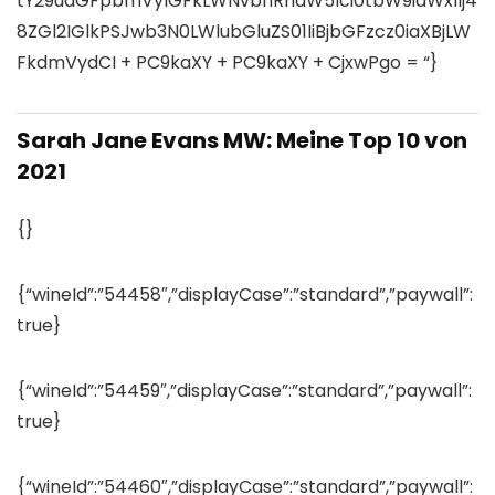
tY29udGFpbmVyIGFkLWNvbnRhaW5lci0tbW9iaWxlIj4
8ZGl2IGlkPSJwb3N0LWlubGluZS01IiBjbGFzcz0iaXBjLW
FkdmVydCI + PC9kaXY + PC9kaXY + CjxwPgo = “}
Sarah Jane Evans MW: Meine Top 10 von
2021
{}
{“wineId”:”54458″,”displayCase”:”standard”,”paywall”:
true}
{“wineId”:”54459″,”displayCase”:”standard”,”paywall”:
true}
{“wineId”:”54460″,”displayCase”:”standard”,”paywall”: