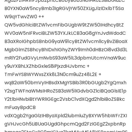
Agd2FzIHRvIFJpb2phLCB0byBob3N0IHRoZSBibGluZC
B0YXN0aW5ncyBmb3IgRGVjYW50ZXLigJlzIDxlbT5Sa
W9qYTwvZW0 ++
QW5vdGhlciBtZW1vcmFibGUgbW9tZW50IHdhcyBtZ
WV0aW5nIFRvciBLZW53YXJkLCB3aG8gYnJvdWdodC
B3aXRoIGhpbSBnbG9yaW91cyBtZW1vcmllcyBvZiBoaX
MgbGlmZSBhcyBhIDxhIGhyZWY9Imh0dHBzOi8vd3d3L
mRlY2FudGVyLmNvbS93aW5lL3dpbmUtcmVnaW9uc
y9uYXBhLXZhbGxleS8iPjxzdHJvbmc +
TmFwYSBWYWxsZXk8L3N0cm9uZz48L2E +
wqB2aW50bmVyIHBsdXMgYSBib3R0bGUgb2YgQmxh
Y2sgTWFnaWMsIHRoZSB3aW5lIGdvbGZlciBQaGlsIE1p
Y2tlbHNvbiBtYWRlIGEgc2VsbC1vdXQgd2hlbiBoZSBkc
mFuayBpdCB
vdXQgb2YgaGlzIHByaXpld2lubmluZyBXYW5hbWFrZXI
gVHJvcGh5LiBUaGUgdGhpcmQgd2FzIGEgZ2xpbnRp