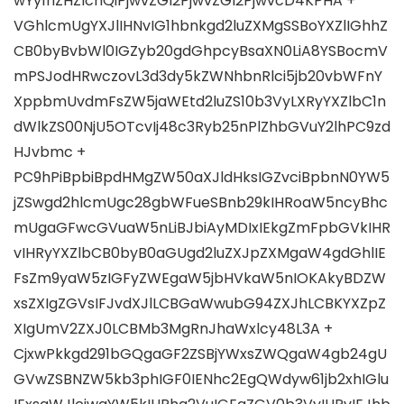
wYy1hZHZlcnQiPjwvZGl2PjwvZGl2PjwvcD4KPHA +
VGhlcmUgYXJlIHNvIG1hbnkgd2luZXMgSSBoYXZlIGhhZ
CB0byBvbWl0IGZyb20gdGhpcyBsaXN0LiA8YSBocmV
mPSJodHRwczovL3d3dy5kZWNhbnRlci5jb20vbWFnY
XppbmUvdmFsZW5jaWEtd2luZS10b3VyLXRyYXZlbC1n
dWlkZS00NjU5OTcvIj48c3Ryb25nPlZhbGVuY2lhPC9zd
HJvbmc +
PC9hPiBpbiBpdHMgZW50aXJldHksIGZvciBpbnN0YW5
jZSwgd2hlcmUgc28gbWFueSBnb29kIHRoaW5ncyBhc
mUgaGFwcGVuaW5nLiBJbiAyMDIxIEkgZmFpbGVkIHR
vIHRyYXZlbCB0byB0aGUgd2luZXJpZXMgaW4gdGhlIE
FsZm9yaW5zIGFyZWEgaW5jbHVkaW5nIOKAkyBDZW
xsZXIgZGVsIFJvdXJlLCBGaWwubG94ZXJhLCBKYXZpZ
XIgUmV2ZXJ0LCBMb3MgRnJhaWxlcy48L3A ​​+
CjxwPkkgd291bGQgaGF2ZSBjYWxsZWQgaW4gb24gU
GVwZSBNZW5kb3phIGF0IENhc2EgQWdyw61jb2xhIGlu