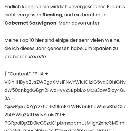
Endlich kann ich ein wirklich unvergessliches Erlebnis
nicht vergessen
Riesling
, und ein berühmter
Cabernet Sauvignon
. Mehr davon unten.
Meine Top 10 hier sind einige der sehr vielen Weine,
die ich dieses Jahr genossen habe, um Spanien zu
probieren
Karaffe
.
{ “Content”: “PHA +
VGhlIHByb2JsZW0gaXMsIFNwYWluIGlzIG5vdCBhIGNv
dW50cnkgdG8gY2FwdHVyZSBpbiAxMCB3aW5lcy48L
3A ​​+
CjxwPjxkaXYgY2xhc3M9ImFkLWNvbnRhaW5lciBhZC1jb
250YWluZXItLW1vYmlsZSI +
PGRpdiBpZD0icG9zdC1pbmxpbmUtMiIgY2xhc3M9Iml