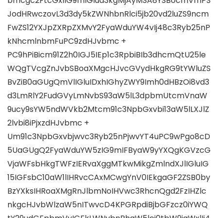
bmcgc2FtcGxlIG9mIGlua3kgMjAyMSA8YSBocmVmPS
JodHRwczovL3d3dy5kZWNhbnRlci5jb20vd2luZS9ncm
FwZS12YXJpZXRpZXMvY2FyaWduYW4vIj48c3Ryb25nP
kNhcmlnbmFuPC9zdHJvbmc +
PC9hPiBicm91Z2h0IGJ5IEp1c3RpbiBIb3dhcmQtU25le
WQgTVcgZnJvbSBoaXMgcHJvcGVydHkgRG9tYWluZS
BvZiB0aGUgQmVlIGluIDxhIGhyZWY9Imh0dHBzOi8vd3
d3LmRlY2FudGVyLmNvbS93aW5lL3dpbmUtcmVnaW
9ucy9sYW5ndWVkb2Mtcm91c3NpbGxvbi13aW5lLXJlZ
2lvbi8iPjxzdHJvbmc +
Um91c3NpbGxvbjwvc3Ryb25nPjwvYT4uPC9wPgo8cD
5UaGUgQ2FyaWduYW5zIG9mIFByaW9yYXQgKGVzcG
VjaWFsbHkgTWFzIERvaXggMTkwMikgZmlndXJlIGluIG
15IGFsbC10aW1lIHRvcCAxMCwgYnV0IEkgaGF2ZSB0by
BzYXksIHRoaXMgRnJlbmNoIHVwc3RhcnQgd2FzIHZlc
nkgcHJvbWlzaW5nITwvcD4KPGRpdiBjbGFzcz0iYWQ