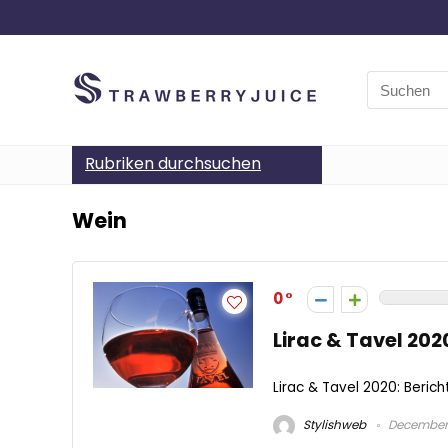
Search
for:
Rubriken durchsuchen
Wein
0
Lirac & Tavel 202
Lirac & Tavel 2020: Berich
Stylishweb
December 