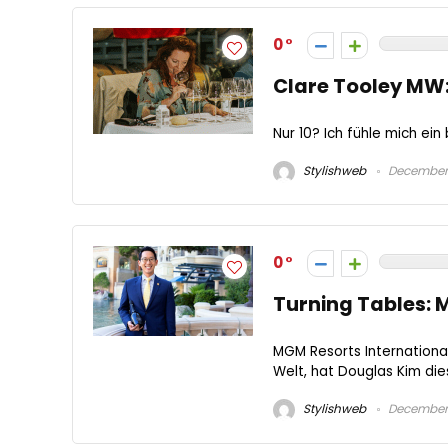
0
Clare Tooley MW:
Nur 10? Ich fühle mich ein 
Stylishweb
December 
0
Turning Tables: 
MGM Resorts Internation
Welt, hat Douglas Kim die
Stylishweb
December 