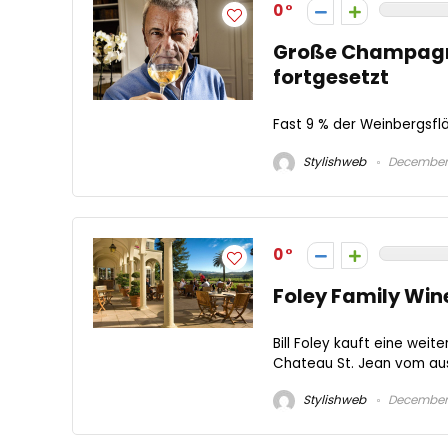
0
Große Champagner
fortgesetzt
Fast 9 % der Weinbergsfl
Stylishweb
December 
0
Foley Family Win
Bill Foley kauft eine wei
Chateau St. Jean vom aust
Stylishweb
December 