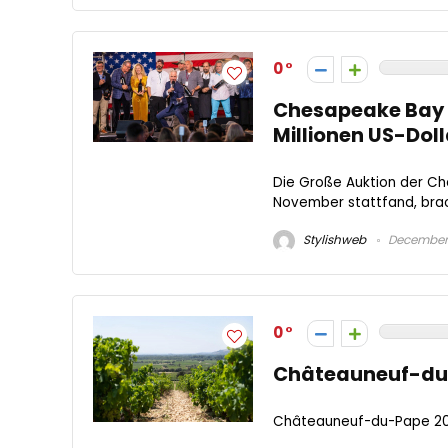
0
Chesapeake Bay 
Millionen US-Dol
Die Große Auktion der Ch
November stattfand, bracht
Stylishweb
December 
0
Châteauneuf-du-
Châteauneuf-du-Pape 2020