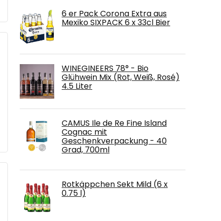
6 er Pack Corona Extra aus
Mexiko SIXPACK 6 x 33cl Bier
WINEGINEERS 78° - Bio
Glühwein Mix (Rot, Weiß, Rosé)
4.5 Liter
CAMUS Ile de Re Fine Island
Cognac mit
Geschenkverpackung - 40
Grad, 700ml
Rotkäppchen Sekt Mild (6 x
0.75 l)