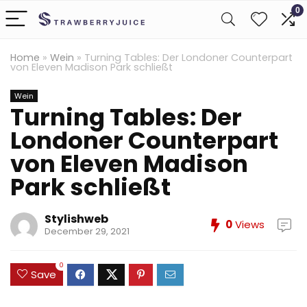
0
Home
»
Wein
»
Turning Tables: Der Londoner Counterpart
von Eleven Madison Park schließt
Wein
Turning Tables: Der
Londoner Counterpart
von Eleven Madison
Park schließt
Stylishweb
0
Views
December 29, 2021
0
Save