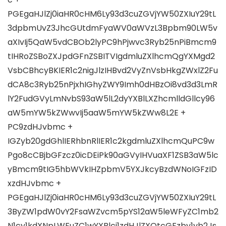
PGEgaHJlZj0iaHR0cHM6Ly93d3cuZGVjYW50ZXIuY29tL
3dpbmUvZ3JhcGUtdmFyaWV0aWVzL3Bpbm90LW5v
aXIvIj5QaW5vdCBOb2lyPC9hPjwvc3Ryb25nPiBmcm9
tIHRoZSBoZXJpdGFnZSBITVIgdmluZXlhcmQgYXMgd2
VsbCBhcyBKIER1c2nigJlzIHBvd2VyZnVsbHkgZWxlZ2Fu
dCA8c3Ryb25nPjxhIGhyZWY9Imh0dHBzOi8vd3d3LmR
lY2FudGVyLmNvbS93aW5lL2dyYXBlLXZhcmlldGllcy96
aW5mYW5kZWwvIj5aaW5mYW5kZWw8L2E +
PC9zdHJvbmc +
IGZyb20gdGhlIERhbnRlIER1c2kgdmluZXlhcmQuPC9w
Pgo8cCBjbGFzcz0icDEiPk90aGVyIHVuaXF1ZSB3aW5lc
yBmcm9tIG5hbWVkIHZpbmV5YXJkcyBzdWNoIGFzID
xzdHJvbmc +
PGEgaHJlZj0iaHR0cHM6Ly93d3cuZGVjYW50ZXIuY29tL
3ByZW1pdW0vY2FsaWZvcm5pYS12aW5leWFyZC1mb2
N1cy1kdXNpLWFuZC1wYXBlci1zdHJlZXQtcGFzby1yb2Js