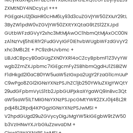
ZXMtNDY4NDcyLyI +++
PGEgaHJlZj0iaHR0cHM6Ly93d3cuZGVjYW50ZXIuY29tL
3ByZW1pdW0vZGVjYW50ZXItYXQtaG9tZS12ZXJpd
GUtbWFzdGVyY2xhc3MtMjAwOC1hbmQtMjAxOC00N
zA1NzYvIj5hIERlY2FudGVyIGF0IEhvbWUgbWFzdGVyY2
xhc3M8L2E + PC9zdHJvbmc +
LiBJdCBpcyB0aGUgZXN0YXRl4oCZcyBpbmF1Z3VyYW
wgb2ZmZXJpbmc7IGEgcmFyZSBhbmQgdHJ1ZSBiZW
F1dHkgd2l0aCB0YW5uaW5zIGxpa2UgY2FzaG1lcmUuP
C9wPgo8ZGl2IGNsYXNzPSJhZC1jb250YWluZXIgYWQtY
29udGFpbmVyLS1tb2JpbGUiPjxkaXYgaWQ9InBvc3Qt
aW5saW5lLTMiIGNsYXNzPSJpcGMtYWR2ZXJ0Ij48L2R
pdj48L2Rpdj4KPGgzIGNsYXNzPSJwMSI +
V2hpdGUgd29uZGVycyDigJMgYW5kIGEgbW9tZW50
b3VzIHNwYXJrbGluZzwvaDM +
CjxwIGNsYXNzPSJwMSI +