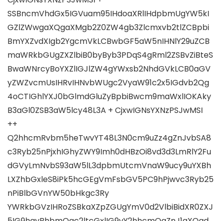
SSBncmVhdGx5IGVuam95IHdoaXRlIHdpbmUgYW5kI
GZlZWwgaXQgaXMgb2Z0ZW4gb3Zlcmxvb2tlZCBpbi
BmYXZvdXIgb2YgcmVkLCBwbGF5aW5nIHNlY29uZCB
maWRkbGUgZXZlbiB0byByb3PDqS4gRml2ZSBvZiBteS
BwaWNrcyBoYXZlIGJlZW4gYWxsb2NhdGVkLCB0aGV
yZWZvcmUsIHRvIHNvbWUgc2VyaW91c2x5IGdvb2Qg
4oCTIGhlYXJ0bGlmdGluZyBpbiBwcm9maWxlIOKAky
B3aGl0ZSB3aW5lcy48L3A ​​+ CjxwIGNsYXNzPSJwMSI
++
Q2hhcmRvbm5heTwvYT48L3N0cm9uZz4gZnJvbSA8
c3Ryb25nPjxhIGhyZWY9Imh0dHBzOi8vd3d3LmRlY2Fu
dGVyLmNvbS93aW5lL3dpbmUtcmVnaW9ucy9uYXBh
LXZhbGxleS8iPk5hcGEgVmFsbGV5PC9hPjwvc3Ryb25
nPiBlbGVnYW50bHkgc3Ry
YWRkbGVzIHRoZSBkaXZpZGUgYmV0d2VlbiBidXR0ZXJ
5IG9hayBhbmQgc2ltcGxlIG9yY2hhcmQgZnJ1aXQgd