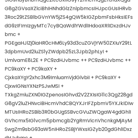
G8gZGVsaXZlciBhIHNhdGlzZnlpbmcsIHJpcGUsIHRvb
3Roc29tZSBlbGVnYW5jZS4gQW5kIGZpbmFsbHksIEFs
dG9zIFImIzgyMTc7cyBQaWdlYWdlIHdoaXRlIDxzdHJv
bmc +
PGEgaHJlZj0iaHR0cHM6Ly93d3cuZGVjYW50ZXIuY29tL
3dpbmUvd2luZS1yZWdpb25zL3Jpb2phLyI +
UmlvamE8L2E + PC9zdHJvbmc ++ PC9zdHJvbmc ++
PC9kaXY + PC9kaXY +
CjxkaXYgY2xhc3M9ImluamVjdGlvbiI + PC9kaXY +
CjxwIGNsYXNzPSJwMSI +
TXkgZmluZXN0IGZpenosIGhvd2V2ZXIsIG11c3QgZ28gd
G8gV2luZHNvciBHcmVhdCBQYXJrIFZpbmV5YXJkIDIw
MTUsIHRoZSBib3R0bGUgSSBvcGVuZWQgaW4gdGhlI
GVhcmx5IG1vcm5pbmcgb2YgRmVicnVhcnkgMjAyM
SwgZm9sbG93aW5nIHRoZSBjYWxsIGZyb20gdGhlIDxz
dHJvbmc +