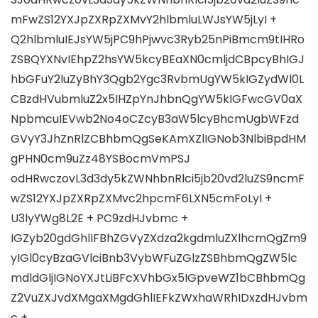
mFwZS12YXJpZXRpZXMvY2hlbmluLWJsYW5jLyI +
Q2hlbmluIEJsYW5jPC9hPjwvc3Ryb25nPiBmcm9tIHRo
ZSBQYXNvIEhpZ2hsYW5kcyBEaXN0cmljdCBpcyBhIGJ
hbGFuY2luZyBhY3Qgb2Ygc3RvbmUgYW5kIGZydWl0L
CBzdHVubmluZ2x5IHZpYnJhbnQgYW5kIGFwcGV0aX
NpbmcuIEVwb2No4oCZcyB3aW5lcyBhcmUgbWFzd
GVyY3JhZnRlZCBhbmQgSeKAmXZlIGNob3NlbiBpdHM
gPHN0cm9uZz48YSBocmVmPSJ
odHRwczovL3d3dy5kZWNhbnRlci5jb20vd2luZS9ncmF
wZS12YXJpZXRpZXMvc2hpcmF6LXN5cmFoLyI +
U3lyYWg8L2E + PC9zdHJvbmc +
IGZyb20gdGhlIFBhZGVyZXdza2kgdmluZXlhcmQgZm9
yIGl0cyBzaGVlciBnb3VybWFuZGlzZSBhbmQgZW5lc
mdldGljIGNoYXJtLiBFcXVhbGx5IGpveWZ1bCBhbmQg
Z2VuZXJvdXMgaXMgdGhlIEFkZWxhaWRhIDxzdHJvbm
c +