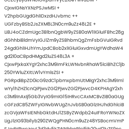
CjxwIGNsYXNzPSJwMSI +
V2hpbGUgdGhlIDxzdHJvbmc ++
UGFzbyBSb2JsZXM8L3N0cm9uZz48L2E +
LiBJ4oCZdmUgc3BlbnQgbW9yZSB0aW1lIGluIFBhc28g
dGhhbiBldmVyIGJlZm9yZSBhbmQgZmFsbGVuIGRvd
24gdGhlIHJhYmJpdCBob2xlIGluIGxvdmUgYWdhaW4
gd2l0aCBpdHMgd2luZS48L3A ​​+
CjxwPjxkaXYgY2xhc3M9ImFkLWNvbnRhaW5lciBhZC1jb
250YWluZXItLW1vYmlsZSI +
PGRpdiBpZD0icG9zdC1pbmxpbmUtMiIgY2xhc3M9Iml
wYy1hZHZlcnQiPjwvZGl2PjwvZGl2PjwvcD4KPHAgY2xh
c3M9InAxIj5Gb3VyIG9mIG15IHRvcCAxMCBvZiB0aGUg
cGFzdCB5ZWFyIGNvbWUgZnJvbSB0aGlzIHJhdGhlciB
zcGVjaWFsIENhbGktdHJ1ZSByZWdpb24uIFRoYWNoZX
LigJlzIG93bi1yb290ZWQgPHN0cm9uZz48YSBocmVmP
SJodHRwczovL3d3dy5kZWNhbnRlci5jb20vd2luZS9nc