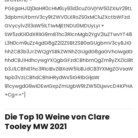
PGEgaHJlZj0iaHR0cHM6Ly93d3cuZGVjYW50ZXIuY29tL
3dpbmUtbmV3cy9tZWV0LXRoZS0xMC1uZXctbWFzd
GVycy1vZi13aW5lLTIwMjEtNDU0MDUyLyI +
SW5zdGl0dXRlIG9mIE1hc3RlcnMgb2YgV2luZTwvYT48
L3N0cm9uZz4gdG8gZ2l2ZSBtZSB0aGUgbmV3cyBJIG
hhZCB3b3JrZWQgYSBkZWNhZGUgdG8gaGVhciwgdG
hhdCBJIHdhcywgYXQgbGFzdCBhbmQgZm9yZXZlciBt
b3JlLCBhIE1hc3RlciBvZiBXaW5lLiBJdCB3YXMgZGVsaW
Npb3VzLCBhdCBhIHRydWx5IGRlbGljaW
91cywgdG9wIDEwIGxpZmUgbW9tZW50LjwvcD4KPHA
+Cg==”}
Die Top 10 Weine von Clare
Tooley MW 2021