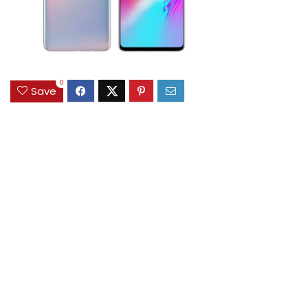
0
Save