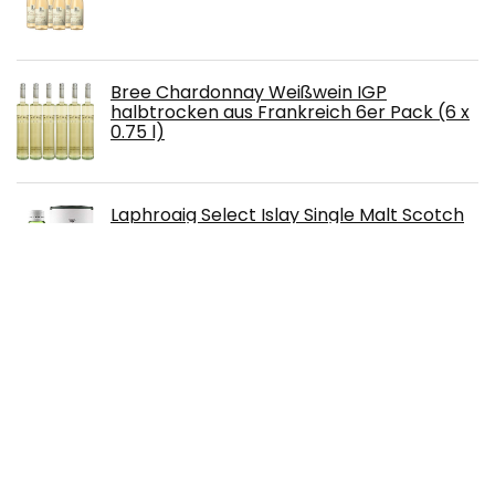
Bree Chardonnay Weißwein IGP
halbtrocken aus Frankreich 6er Pack (6 x
0.75 l)
Laphroaig Select Islay Single Malt Scotch
Whisky, mit Geschenkverpackung, sanfter
Torfrauch mit süßlichen Noten, 40% Vol, 1 x
0,7l
Somersby Apple Cider, Dose Einweg (24 x
0.33 L)
WEEYEE Thors Hammer Bottle Opener,
Beer Bottle Opener, Marvel Hammer