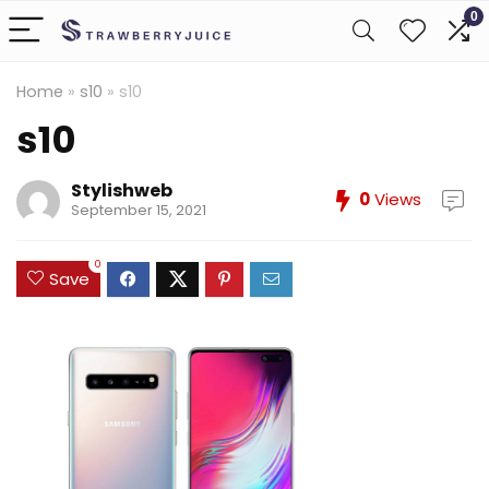
0
Home
»
s10
»
s10
s10
Stylishweb
0
Views
September 15, 2021
0
Save